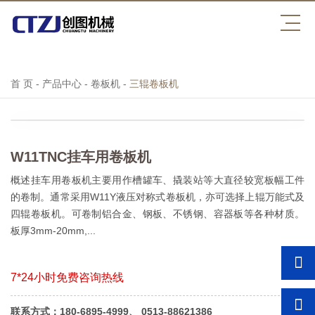
乐鱼·体育
首 页
-
产品中心
-
卷板机
-
三辊卷板机
W11TNC挂车用卷板机
概述挂车用卷板机主要用作槽罐车、撬装站等大直径较宽板幅工件
的卷制。通常采用W11Y液压对称式卷板机，亦可选择上辊万能式及
四辊卷板机。可卷制铝合金、钢板、不锈钢、容器板等各种材质。
板厚3mm-20mm,...
7*24小时免费咨询热线
联系方式：180-6895-4999、 0513-88621386