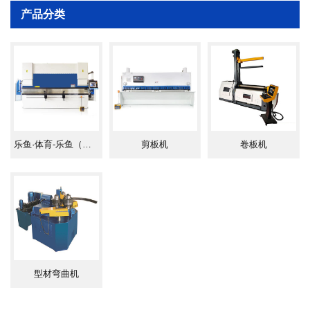
产品分类
概述
挂车用卷板机主要用作槽罐车、撬装站等大直
径较宽板幅工件的卷制。通常采用W11Y液压对
称式卷板机，亦可选择上辊万能式及四辊卷板
乐鱼·体育-乐鱼（中国）一站式服务官方网站
剪板机
卷板机
机。可卷制铝合金、钢板、不锈钢、容器板等
各种材质。板厚3mm-20mm,板宽10000mm的板
料。
型材弯曲机