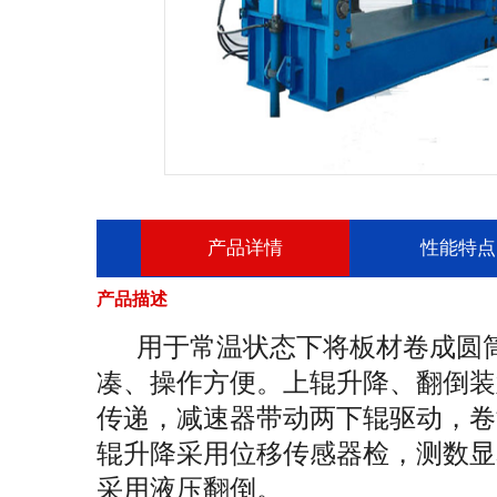
产品详情
性能特点
产品描述
用于常温状态下将板材卷成圆筒
凑、操作方便。上辊升降、翻倒装
传递，减速器带动两下辊驱动，卷
辊升降采用位移传感器检，测数显
采用液压翻倒。