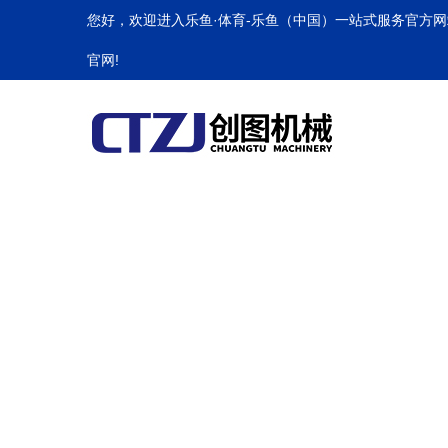
乐鱼·体育
您好，欢迎进入乐鱼·体育-乐鱼（中国）一站式服务官方网
官网!