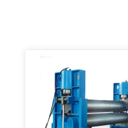
首 页
-
产品中心
-
卷板机
-
三辊卷板机