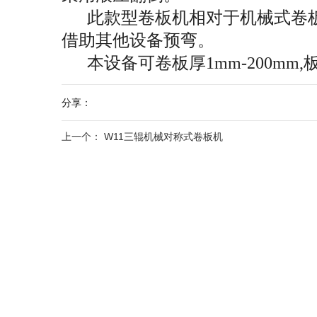
此款型卷板机相对于机械式卷板
借助其他设备预弯。
本设备可卷板厚1mm-200mm,板
333333333333
分享：
上一个：
W11三辊机械对称式卷板机
概述
本机结构型式为三辊对称式，上
过液压缸内的液压油作用于活塞而
过减速机的输出齿轮与下辊齿啮合
对称式卷板机速度快、效率高。