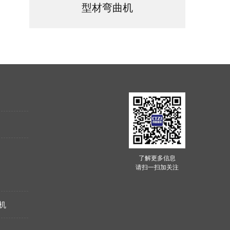
型材弯曲机
了解更多信息
请扫一扫加关注
机