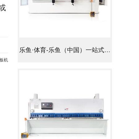
或
乐鱼·体育-乐鱼（中国）一站式服务官方网站
卷板机
，通
通
械