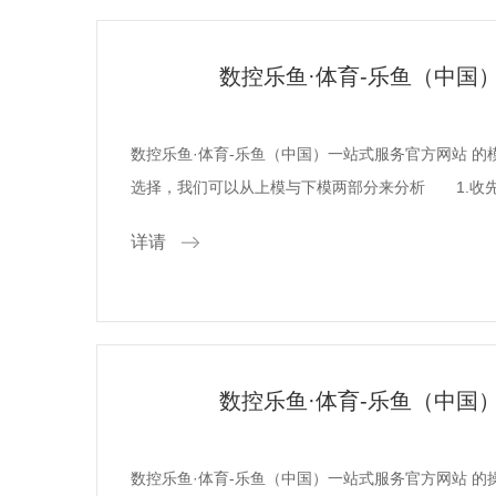
数控乐鱼·体育-乐鱼（中国）一站式服务官方网站 的
选择，我们可以从上模与下模两部分来分析 1.收
控乐鱼·体育-乐鱼（中国）一站式服务官方网站 
详请
上模的选择要依据折弯力的大小来决定，注意模具的
过极限，如果用户选择特殊模具需特别注意这些...
数控乐鱼·体育-乐鱼（中国）一站式服务官方网站 的