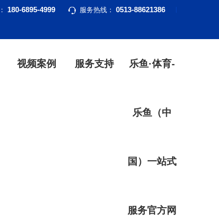
180-6895-4999
0513-88621386
话：
服务热线：
视频案例
服务支持
乐鱼·体育-
乐鱼（中
国）一站式
服务官方网