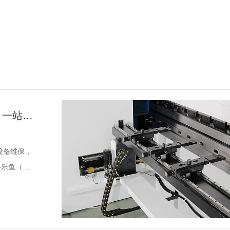
首 页
-
新闻动态
-
公司动态
数控乐鱼·体育-乐鱼（中国）一站式服务官方网站 的设备维保
设备维保，
-乐鱼（中
日生产前使
 二数控乐
(二、三级保
 ...