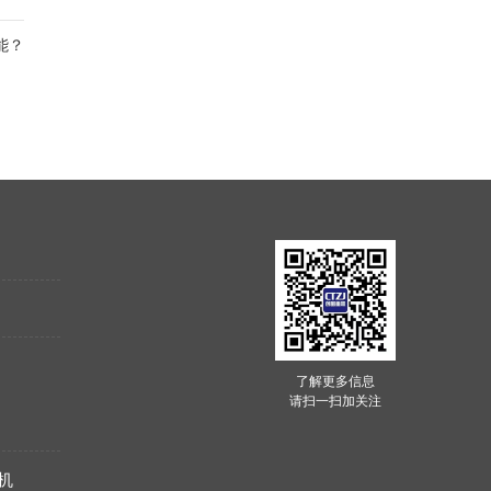
中，就...
能？
了解更多信息
请扫一扫加关注
机