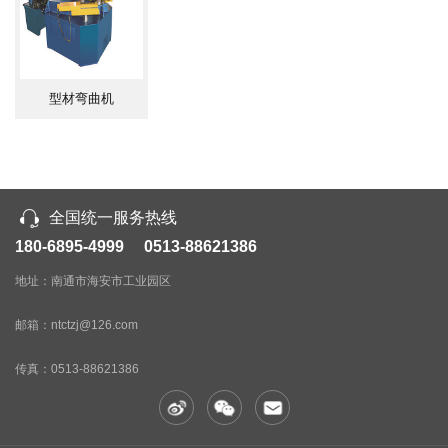
1.电气元件和材料符合国际标准，安全可靠、寿
命长、抗干扰能力强。
2.附带可移动的脚踏开关操作。
3.电控元件选用优质名牌产品。
4.机床采用交流380V三相四线制供电电源,控制
型材弯曲机
回路为交流220V电压.
5.电机主电路具有短路、过载、缺相保护。
6.操作按钮安装于机床的按钮台上，电气开关、
指示灯、安装于专用电气控制箱内。
7.油泵停止按钮亦作为机床的总按钮，油泵停止
全国统一服务热线
工作时，整套机床停止工作。
180-6895-4999 0513-88621386
8.机床设有相应的点动控制按钮及急停按钮。
地址：南通市海安市工业园区
■ 滑块同步控制
乐鱼·体育-乐鱼（中国）一站式服务官方网站 滑
邮箱：ntctzj@126.com
块行程中的同步，采用机械液压同步机构，结构简
单、稳定可靠，具有本机器所需的同步精度，一般不
传真：
0513-88621386
需经常维修能保持长期使用。
■ 后挡料
1.后挡料的调节由0.2KW电动机驱动,经减速后由