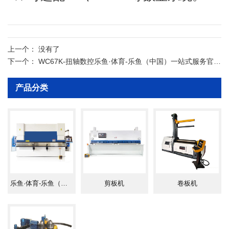
3.在下死点有保压延时功能，确保工件精度。
4.在国家相关标准条件下，折弯角度精度可达
±45´。（引用标准JB/T22572-2011）
技术参数
5.有慢速下降控制的功能，操作者能更好地控制
上一个：
没有了
工件。
下一个：
WC67K-扭轴数控乐鱼·体育-乐鱼（中国）一站式服务官方网站
■ 液压系统
1.液压系统（德国博世力士乐）可实现滑块快速
产品分类
下降，慢速下降，工作速度折弯，快速回程及向上，
向下过程中滑块急停等动作。
2.油泵采用（美国SUNNY）齿轮泵，可承受高
压、噪音低。
3.油路管道釆用德国卡套接头、镀锌冷拔管的结
合，无需更换密封圈克服了漏油现象。
4.密封圈选用日本NOK公司，密封性能好，工作
可靠，寿命长。
乐鱼·体育-乐鱼（中国）一站式服务官方网站
剪板机
卷板机
5.机床可在额定负荷下连续工作，液压系统无泄
漏且持续稳定，精度高。
■ 电气控制系统