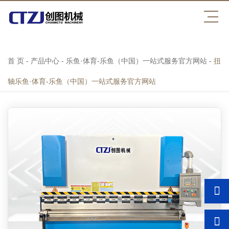
乐鱼·体育
首 页
-
产品中心
-
乐鱼·体育-乐鱼（中国）一站式服务官方网站
-
扭
轴乐鱼·体育-乐鱼（中国）一站式服务官方网站