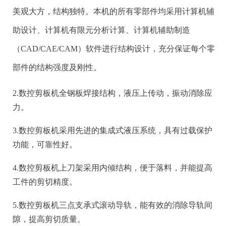
材的机器。是借于运动的上刀片和固定的下刀片，采用合
美观大方，结构独特。本机的所有零部件均采用计算机辅
理的刀片间隙，对各种厚度的金属板材施加剪切力，使板
助设计、计算机有限元分析计算、计算机辅助制造
材按所需要的尺寸断裂分离。剪板机属于锻压机械中的一
（CAD/CAE/CAM）软件进行结构设计，充分保证每个零
种，主要作用就是金属加工行业。产品广泛适用于航空、
部件的结构强度及刚性。
轻工、冶金、化工、建筑、船舶、汽车、电力、电器、装
2.数控剪板机全钢板焊接结构，液压上传动，振动消除应
潢等行业提供所需的专用机械和成套设备。
力。
3.数控剪板机采用先进的集成式液压系统，具有过载保护
细节部分
功能，可靠性好。
4.数控剪板机上刀架采用内倾结构，便于落料，并能提高
工件的剪切精度。
5.数控剪板机三点支承式滚动导轨，能有效的消除导轨间
隙，提高剪切质量。