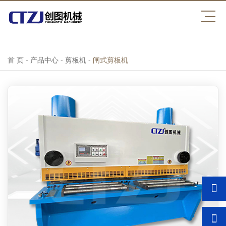
乐鱼·体育
首 页
-
产品中心
-
剪板机
-
闸式剪板机